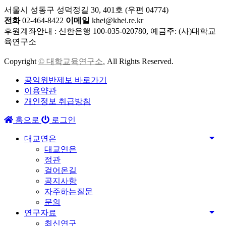
서울시 성동구 성덕정길 30, 401호 (우편 04774)
전화
02-464-8422
이메일
khei@khei.re.kr
후원계좌안내 : 신한은행 100-035-020780, 예금주: (사)대학교
육연구소
Copyright
© 대학교육연구소.
All Rights Reserved.
공익위반제보 바로가기
이용약관
개인정보 취급방침
홈으로
로그인
대교연은
대교연은
정관
걸어온길
공지사항
자주하는질문
문의
연구자료
최신연구