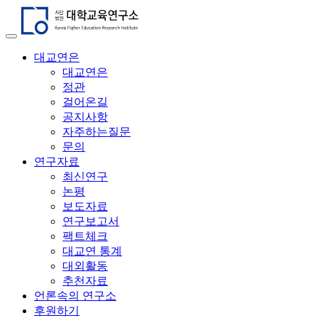
대교연은
대교연은
정관
걸어온길
공지사항
자주하는질문
문의
연구자료
최신연구
논평
보도자료
연구보고서
팩트체크
대교연 통계
대외활동
추천자료
언론속의 연구소
후원하기