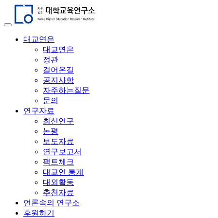
대교연은
대교연은
정관
걸어온길
공지사항
자주하는질문
문의
연구자료
최신연구
논평
보도자료
연구보고서
팩트체크
대교연 통계
대외활동
추천자료
언론속의 연구소
후원하기