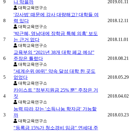
9
2019.01.11
나 막을까
대학교육연구소
'강사법' 때문에 강사 대량해고? 대학들 여
8
2018.12.11
력 있다
대학교육연구소
'박근혜, 영남대에 장학금 특혜 의혹' 보도
7
2018.11.01
는 근거 없다
대학교육연구소
교육부의 “2021년 38개 대학 폐교 예상”
6
2018.08.21
주장은 틀렸다
대학교육연구소
"세계순위 00위" 약속 달성 대학 한 곳도
5
2018.05.29
없었다
대학교육연구소
카이스트 "정부지원금 25% 뿐" 주장은 거
4
2018.04.02
짓
대학교육연구소
능력 따라 갚는 '소득나눔 학자금' 가능할
3
2018.03.23
까
대학교육연구소
"등록금 15%가 청소경비 임금" 연세대 주