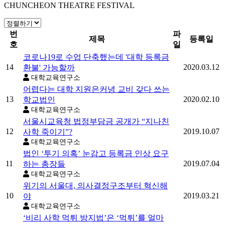
CHUNCHEON THEATRE FESTIVAL
번
파
제목
등록일
호
일
코로나19로 수업 단축했는데 '대학 등록금
14
2020.03.12
환불' 가능할까
대학교육연구소
어렵다는 대학 지원은커녕 교비 갖다 쓰는
13
2020.02.10
학교법인
대학교육연구소
서울시교육청 법정부담금 공개가 “지나친
12
2019.10.07
사학 죽이기”?
대학교육연구소
법인 ‘투기 의혹’ 눈감고 등록금 인상 요구
11
2019.07.04
하는 총장들
대학교육연구소
위기의 서울대, 의사결정구조부터 혁신해
10
2019.03.21
야
대학교육연구소
‘비리 사학 먹튀 방지법’은 ‘먹튀’를 얼마