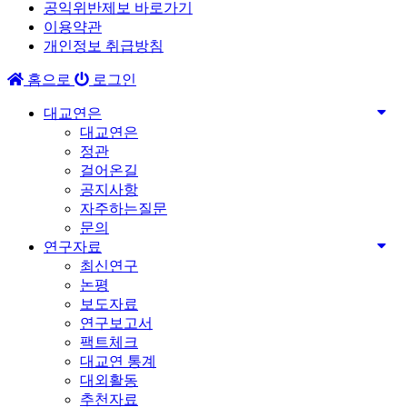
공익위반제보 바로가기
이용약관
개인정보 취급방침
홈으로
로그인
대교연은
대교연은
정관
걸어온길
공지사항
자주하는질문
문의
연구자료
최신연구
논평
보도자료
연구보고서
팩트체크
대교연 통계
대외활동
추천자료